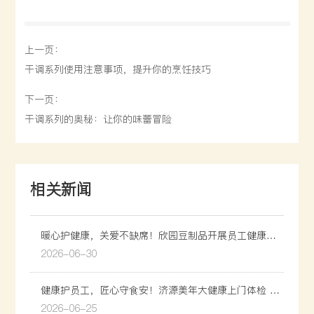
上一页：
干调系列使用注意事项，提升你的烹饪技巧
下一页：
干调系列的奥秘：让你的味蕾冒险
相关新闻
暖心护健康，关爱不缺席！欣园豆制品开展员工健康科
普讲座。
2026-06-30
健康护员工，匠心守食安！济源美年大健康上门体检 暖
心赋能欣园豆制品！
2026-06-25